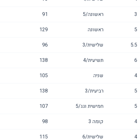
3
ראשונה/5
91
5
ראשונה
129
5.5
שלישית/3
96
6
תשיעית/4
138
4
שניה
105
5
רביעית/3
138
5
חמישית וגג/5
107
4
קומה ‎3‏
98
4
שלישית/6
115