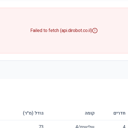
Failed to fetch (api.dirobot.co.il)
חדרים
קומה
גודל (מ״ר)
4
שלישית/4
73