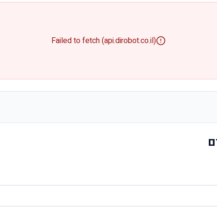
Failed to fetch (api.dirobot.co.il)
ם