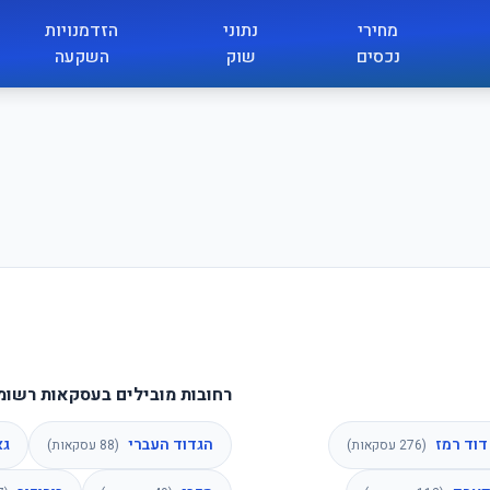
מחירי
נתוני
הזדמנויות
נכסים
שוק
השקעה
רחובות מובילים בעסקאות רשומ
דוד רמז
הגדוד העברי
גא
(
276
עסקאות)
(
88
עסקאות)