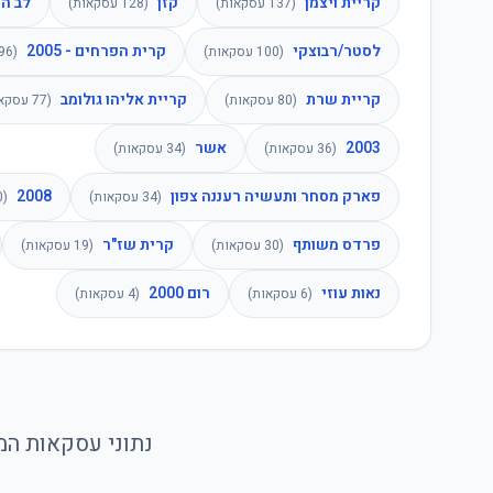
קריית ויצמן
קזן
לב ה
(
137
עסקאות)
(
128
עסקאות)
לסטר/רבוצקי
קרית הפרחים - 2005
(
100
עסקאות)
(
96
קריית שרת
קריית אליהו גולומב
(
80
עסקאות)
(
77
עסקאו
2003
אשר
(
36
עסקאות)
(
34
עסקאות)
פארק מסחר ותעשיה רעננה צפון
2008
(
34
עסקאות)
(
0
פרדס משותף
קרית שז"ר
(
30
עסקאות)
(
19
עסקאות)
נאות עוזי
רום 2000
(
6
עסקאות)
(
4
עסקאות)
נתוני עסקאות המכ