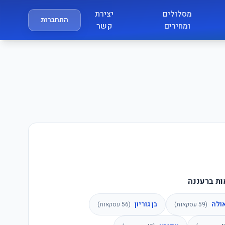
מסלולים
יצירת
התחברות
ומחירים
קשר
ות ברעננה
ולה
בן גוריון
(
59
עסקאות)
(
56
עסקאות)