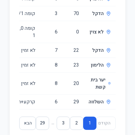
הדקל
70
3
קומה ‎1‏/9
קומה ‎0‏, קומה
לא צוין
0
6
‎1‏
הדקל
22
7
לא זמין
הלימון
23
8
לא זמין
יער בית
20
8
לא זמין
קשת
השלווה
29
6
קרקע+ראשונה
...
הקודם
1
2
3
29
הבא