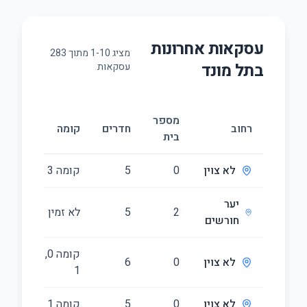
עסקאות אחרונות
מציג
10
-
1
מתוך
283
ב
תל מונד
עסקאות
מספר
רחוב
חדרים
קומה
בית
לא צוין
0
5
קומה ‎3‏
יער
2
5
לא זמין
חורשים
קומה ‎0‏, קומה
לא צוין
0
6
‎1‏
לא צוין
0
5
קומה ‎1‏