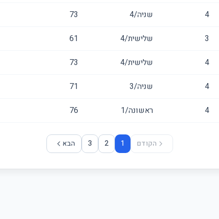
4
שניה/4
73
3
שלישית/4
61
4
שלישית/4
73
4
שניה/3
71
4
ראשונה/1
76
הקודם
1
2
3
הבא