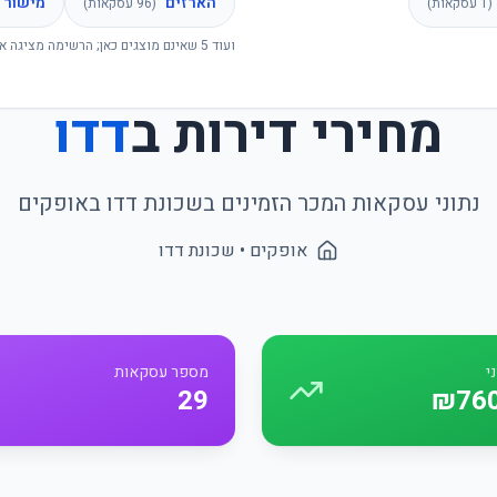
הארזים
מישור 
(
1
עסקאות)
(
96
עסקאות)
ועוד
5
שאינם מוצגים כאן; הרשימה מציגה א
מחירי דירות ב
דדו
נתוני עסקאות המכר הזמינים בשכונת
דדו
ב
אופקים
אופקים
• שכונת
דדו
י
מספר עסקאות
29
₪760