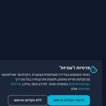
פרטיות ו"עוגיות"
האתר משתמש במדידה סטטיסטית מצטברת. ניתן לבחור אם לאפשר
גם הקלטת חוויית שימוש, ולשנות את הבחירה בכל עת דרך
העדפות פרטיות
בתחתית האתר. למידע נוסף, עיינו ב
מדיניות
הפרטיות
שלנו.
©
2026
Dirobot Real Estate Intelligence. כל הזכויות שמורות. פלטפורמת נתונים ובינה מלאכותית לניתוח שוק הנדל״ן.
אישור הקלטת שימוש
ללא הקלטת שימוש