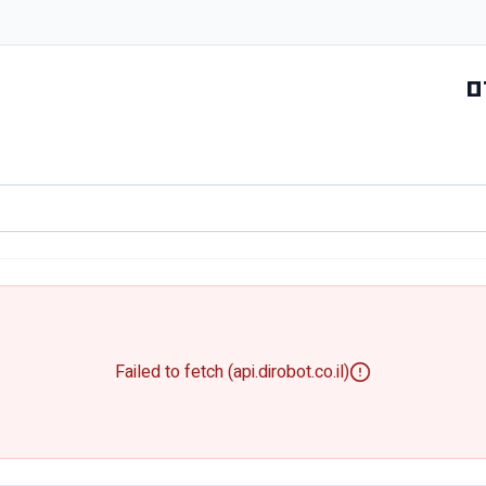
ם
Failed to fetch (api.dirobot.co.il)