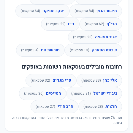
מישור הגפן
יעקב מסיקה
(
84
עסקאות)
(
64
עסקאות)
הרי"ף
דדו
(
62
עסקאות)
(
29
עסקאות)
אזור תעשיה
(
20
עסקאות)
שכונת הפארק
חורשת נוח
(
13
עסקאות)
(
4
עסקאות)
רחובות מובילים בעסקאות רשומות באופקים
אלי כהן
פרי מגדים
(
33
עסקאות)
(
32
עסקאות)
גיבורי ישראל
הטייסים
(
31
עסקאות)
(
30
עסקאות)
חרצית
הרב חורי
(
28
עסקאות)
(
27
עסקאות)
ועוד
76
שאינם מוצגים כאן; הרשימה מציגה את בעלי מספר העסקאות הגבוה
ביותר.