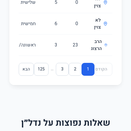
0
5
שלישית
125
צוין
לא
0
6
חמישית
146
צוין
הרב
23
3
ראשונה/3
46
הרצוג
...
הקודם
1
2
3
125
הבא
שאלות נפוצות על נדל״ן