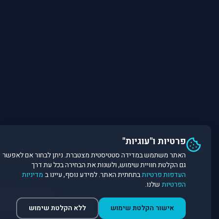
פרטיות ו"עוגיות"
האתר משתמש במדידה סטטיסטית מצטברת. ניתן לבחור אם לאפשר
גם הקלטת חוויית שימוש, ולשנות את הבחירה בכל עת דרך
העדפות פרטיות
בתחתית האתר. למידע נוסף, עיינו ב
מדיניות
הפרטיות
שלנו.
©
2026
Dirobot Real Estate Intelligence. כל הזכויות שמורות. פלטפורמת נתונים ובינה מלאכותית לניתוח שוק הנדל״ן.
אישור הקלטת שימוש
ללא הקלטת שימוש