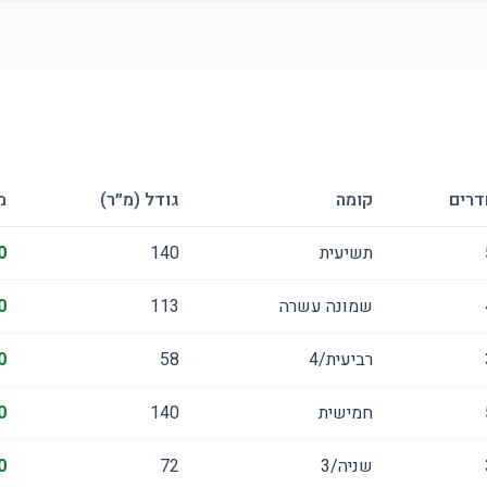
דרים
קומה
גודל (מ״ר)
מ
תשיעית
140
0
שמונה עשרה
113
0
רביעית/4
58
0
חמישית
140
0
שניה/3
72
0