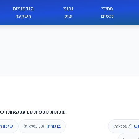
מחירי
נתוני
הזדמנויות
נכסים
שוק
השקעה
שכונות נוספות עם עסקאות רשו
נש
בן גוריון
שיכון 
(
7
עסקאות)
(
30
עסקאות)