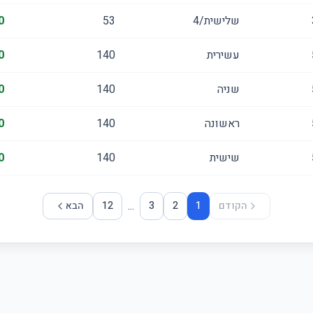
שלישית/4
53
0
עשירית
140
0
שניה
140
0
ראשונה
140
0
שישית
140
0
...
הקודם
1
2
3
12
הבא