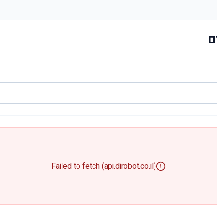
ם
Failed to fetch (api.dirobot.co.il)