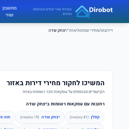
לג לתוכן הראשי
מחשבון
דירובוט
הערכת שווי נכסים מבוססת
נתונים
שווי
דירובוט
/
מחירי שכונות
/
אזור
/
יצחק שדה
המשיכו לחקור מחירי דירות באזור
הקישורים מבוססים על עסקאות מכר רשומות באזור.
רחובות עם עסקאות רשומות ביצחק שדה
קפלן
יצחק שדה
חנה ס
(
81
עסקאות)
(
19
עסקאות)