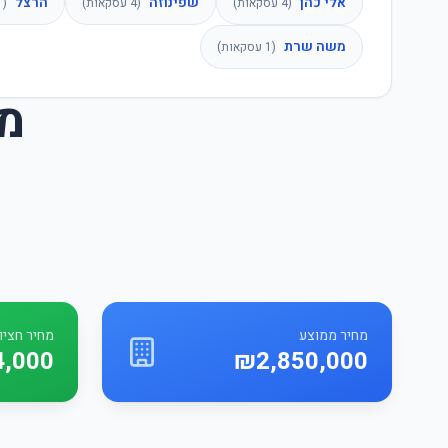
אלי כהן
שפינוזה
הרצל
(
4
עסקאות)
(
4
עסקאות)
(
1
משה שרת
(
1
עסקאות)
מח
מחיר ממוצע
מחיר חציונ
4,000
₪2,850,000