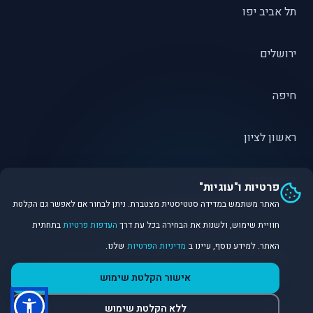
תל אביב יפו
ירושלים
חיפה
ראשון לציון
פתח תקווה
פרטיות ו"עוגיות"
האתר משתמש במדידה סטטיסטית מצטברת. ניתן לבחור אם לאפשר גם הקלטת
חוויית שימוש, ולשנות את הבחירה בכל עת דרך
העדפות פרטיות
בתחתית
האתר. למידע נוסף, עיינו ב
מדיניות הפרטיות
שלנו.
©
2026
Dirobot Real Estate Intelligence. כל הזכויות שמורות.
אישור הקלטת שימוש
פלטפורמת נתונים ובינה מלאכותית לניתוח שוק הנדל״ן.
ללא הקלטת שימוש