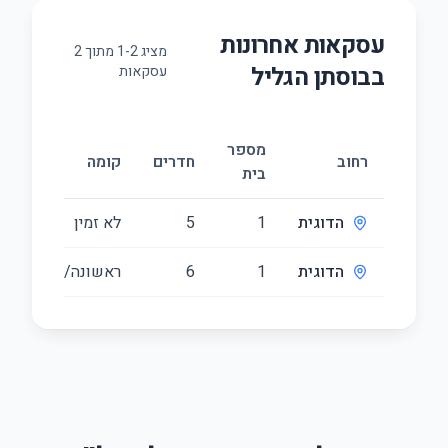
עסקאות אחרונות
מציג
2
-
1
מתוך
2
ב
בוסתן הגליל
עסקאות
מספר
גוד
רחוב
חדרים
קומה
בית
(מ״ר
הדוגית
1
5
לא זמין
195
הדוגית
1
6
ראשונה/1
230