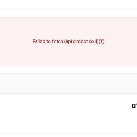
Failed to fetch (api.dirobot.co.il)
ם