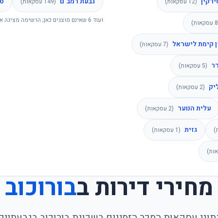
ירקין
גבעת רמב"ם
סי
(
12
עסקאות)
(
149
עסקאות)
ועוד
6
שאינם מוצגים כאן; הרשימה מציגה א
8
עסקאות)
 קימת לישראל
(
7
עסקאות)
ר
(
5
עסקאות)
יק
(
2
עסקאות)
עלית הנוער
(
2
עסקאות)
גזית
)
(
1
עסקאות)
ות)
מחירי דירות ב
בורוכוב
תוני עסקאות המכר הזמינים בשכונת
בורוכוב
ב
גבעתיים