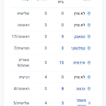
בית
(מ״
לא צוין
0
5
שלישית
20
לא צוין
0
3
ראשונה
39
המאבק
9
3
ראשונה/17
90
קפלנסקי
3
3
חמישית/7
59
עשרים
אידמית
15
3
79
ואחת/9
לא צוין
0
4
רביעית
86
הרצוג
8
3
ראשונה/4
70
משמר
5
4
שלישית/5
89