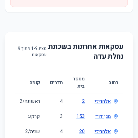
עסקאות אחרונות בשכונת
מציג
9
-
1
מתוך
9
נחלת עדה
עסקאות
מספר
גודל
רחוב
חדרים
קומה
בית
(מ״ר)
אלחריזי
2
4
ראשונה/2
86
מגן דוד
153
3
קרקע
76
אלחריזי
20
4
שניה/2
66