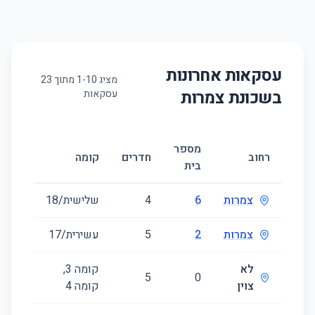
עסקאות אחרונות
מציג
10
-
1
מתוך
23
בשכונת
צמרות
עסקאות
מספר
גודל
רחוב
חדרים
קומה
בית
(מ״ר)
צמרות
6
4
שלישית/18
116
צמרות
2
5
עשירית/17
133
לא
קומה ‎3‏,
126
5
0
צוין
קומה ‎4‏