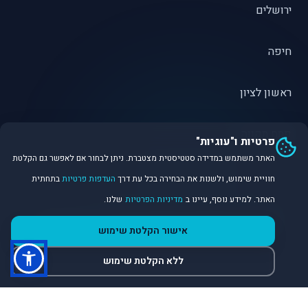
ירושלים
חיפה
ראשון לציון
פתח תקווה
פרטיות ו"עוגיות"
האתר משתמש במדידה סטטיסטית מצטברת. ניתן לבחור אם לאפשר גם הקלטת
חוויית שימוש, ולשנות את הבחירה בכל עת דרך
העדפות פרטיות
בתחתית
האתר. למידע נוסף, עיינו ב
מדיניות הפרטיות
שלנו.
©
2026
Dirobot Real Estate Intelligence. כל הזכויות שמורות.
אישור הקלטת שימוש
פלטפורמת נתונים ובינה מלאכותית לניתוח שוק הנדל״ן.
ללא הקלטת שימוש