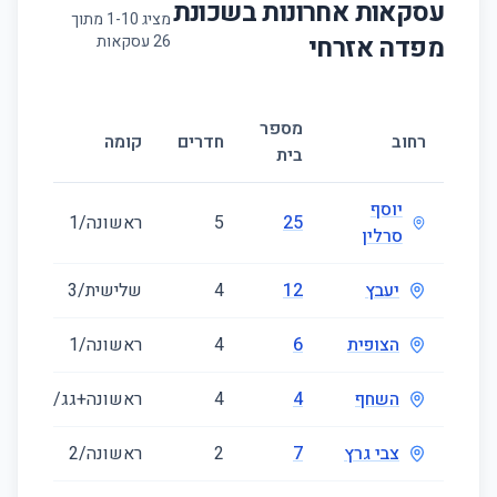
עסקאות אחרונות בשכונת
מציג
10
-
1
מתוך
מפדה אזרחי
26
עסקאות
מספר
ג
רחוב
חדרים
קומה
בית
(
יוסף
25
5
ראשונה/1
8
סרלין
יעבץ
12
4
שלישית/3
0
הצופית
6
4
ראשונה/1
8
השחף
4
4
ראשונה+גג/2
1
צבי גרץ
7
2
ראשונה/2
9