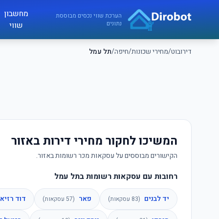
לג לתוכן הראשי
מחשבון
דירובוט
הערכת שווי נכסים מבוססת
נתונים
שווי
דירובוט
/
מחירי שכונות
/
חיפה
/
תל עמל
המשיכו לחקור מחירי דירות באזור
הקישורים מבוססים על עסקאות מכר רשומות באזור.
רחובות עם עסקאות רשומות בתל עמל
יד לבנים
פאר
דוד רזיא
(
83
עסקאות)
(
57
עסקאות)