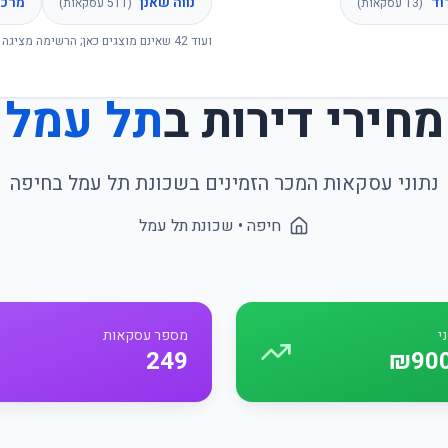
וד
נווה שאנן
מרכז
(
13
עסקאות)
(
511
עסקאות)
ועוד
42
שאינם מוצגים כאן; הרשימה מציגה 
מחירי דירות ב
תל עמל
נתוני עסקאות המכר הזמינים בשכונת
תל עמל
ב
חיפה
חיפה
• שכונת
תל עמל
י
מספר עסקאות
249
₪900