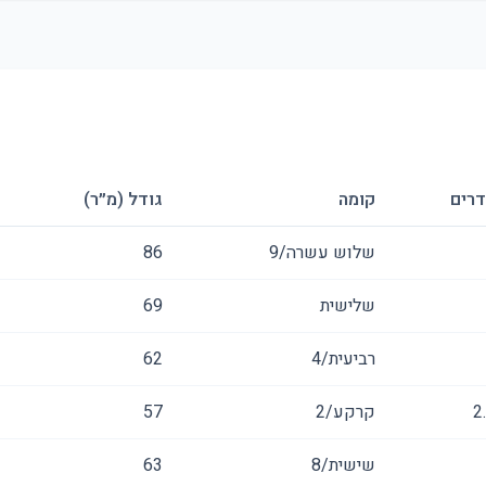
רים
קומה
גודל (מ״ר)
שלוש עשרה/9
86
שלישית
69
רביעית/4
62
2
קרקע/2
57
שישית/8
63