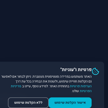
פרטיות ו"עוגיות"
האתר משתמש במדידה סטטיסטית מצטברת. ניתן לבחור אם לאפשר
גם הקלטת חוויית שימוש, ולשנות את הבחירה בכל עת דרך
העדפות פרטיות
בתחתית האתר. למידע נוסף, עיינו ב
מדיניות
הפרטיות
שלנו.
©
2026
Dirobot Real Estate Intelligence. כל הזכויות שמורות. פלטפורמת נתונים ובינה מלאכותית לניתוח שוק הנדל״ן.
אישור הקלטת שימוש
ללא הקלטת שימוש