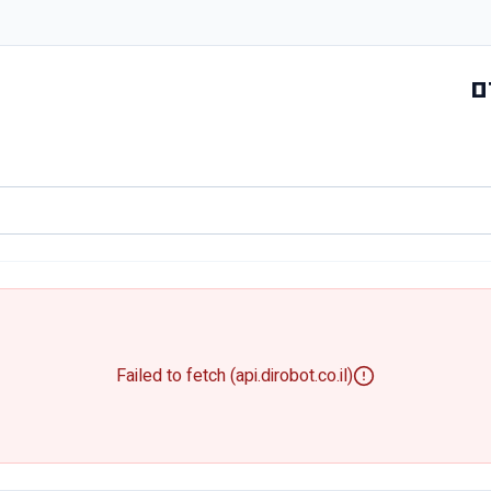
ם
Failed to fetch (api.dirobot.co.il)