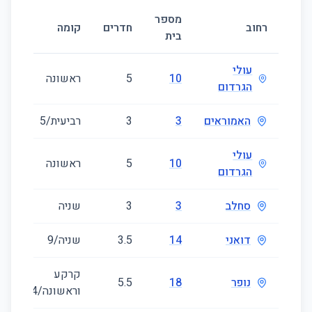
מספר
גו
רחוב
חדרים
קומה
בית
(מ
עולי
10
5
ראשונה
48
הגרדום
האמוראים
3
3
רביעית/5
78
עולי
10
5
ראשונה
64
הגרדום
סחלב
3
3
שניה
87
דואני
14
3.5
שניה/9
84
קרקע
נופר
18
5.5
33
וראשונה/4