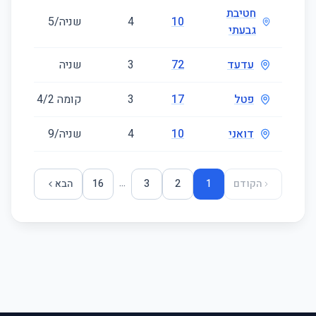
חטיבת
10
4
שניה/5
81
גבעתי
עדעד
72
3
שניה
82
פטל
17
3
קומה ‎2‏/4
82
דואני
10
4
שניה/9
88
...
הקודם
1
2
3
16
הבא