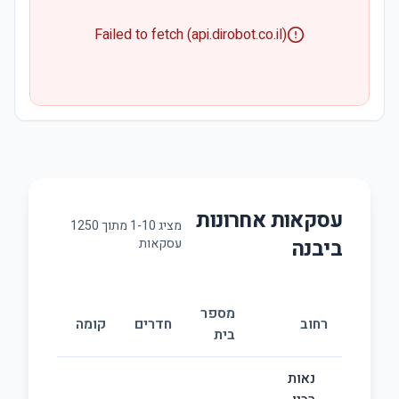
Failed to fetch (api.dirobot.co.il)
עסקאות אחרונות
מציג
10
-
1
מתוך
1250
ב
יבנה
עסקאות
מספר
גו
רחוב
חדרים
קומה
בית
(מ
נאות