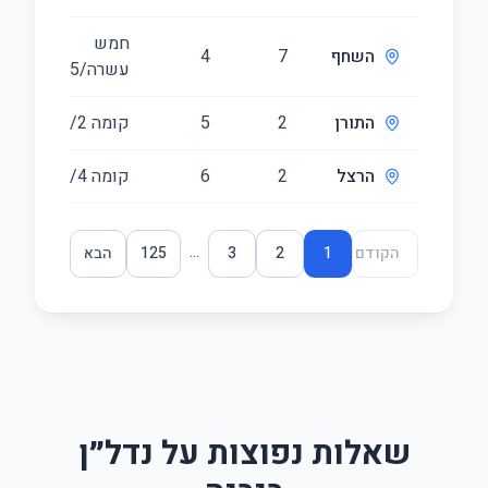
חמש
השחף
7
4
07
עשרה/15
התורן
2
5
קומה ‎2‏/10
18
הרצל
2
6
קומה ‎4‏/10
51
...
הקודם
1
2
3
125
הבא
שאלות נפוצות על נדל״ן