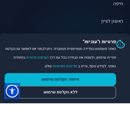
חיפה
ראשון לציון
פתח תקווה
פרטיות ו"עוגיות"
האתר משתמש במדידה סטטיסטית מצטברת. ניתן לבחור אם לאפשר גם הקלטת
חוויית שימוש, ולשנות את הבחירה בכל עת דרך
העדפות פרטיות
בתחתית
האתר. למידע נוסף, עיינו ב
מדיניות הפרטיות
שלנו.
©
2026
Dirobot Real Estate Intelligence. כל הזכויות שמורות.
אישור הקלטת שימוש
פלטפורמת נתונים ובינה מלאכותית לניתוח שוק הנדל״ן.
ללא הקלטת שימוש