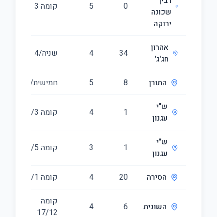
רבין
0
5
קומה ‎3‏
54
שכונה
ירוקה
אהרון
34
4
שניה/4
78
חג'ג'
התורן
8
5
חמישית/11
32
ש"י
1
4
קומה ‎3‏/9
11
עגנון
ש"י
1
3
קומה ‎5‏/9
91
עגנון
הסירה
20
4
קומה ‎1‏/9
01
קומה
השונית
6
4
10
‎12‏/17