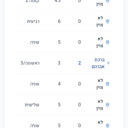
0
4.5
קומה ‎2‏
118
צוין
לא
0
6
רביעית
156
צוין
לא
0
5
שניה
110
צוין
ברכת
2
3
ראשונה/3
76
אברהם
לא
0
4
שניה
99
צוין
לא
0
5
שלישית
115
צוין
לא
0
5
שניה
127