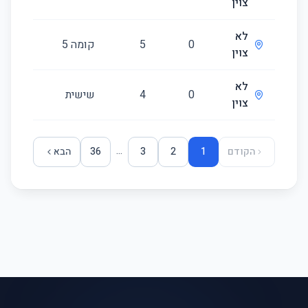
צוין
לא
0
5
קומה ‎5‏
120
צוין
לא
0
4
שישית
107
צוין
...
הקודם
1
2
3
36
הבא