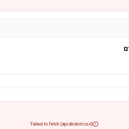
ם
Failed to fetch (api.dirobot.co.il)