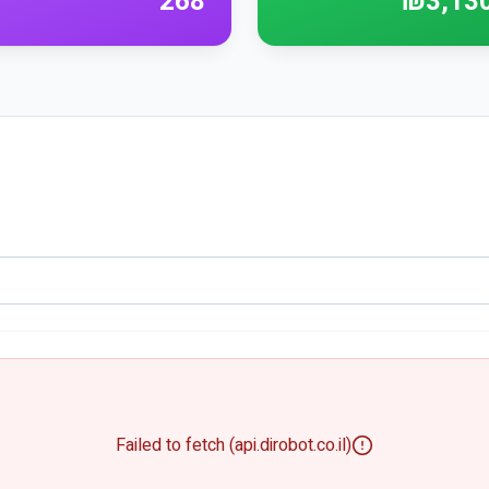
268
₪3,13
Failed to fetch (api.dirobot.co.il)