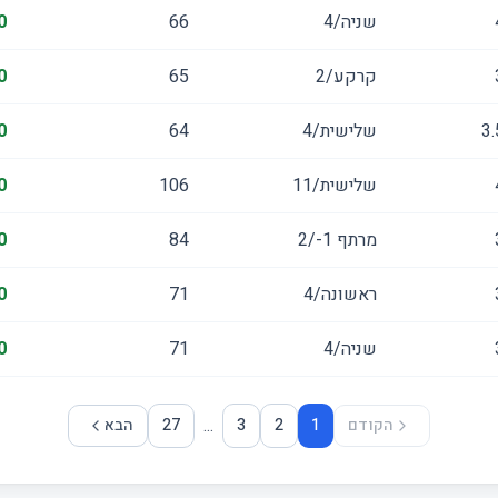
שניה/4
66
0
קרקע/2
65
0
3.
שלישית/4
64
0
שלישית/11
106
0
מרתף ‎-1‏/2
84
0
ראשונה/4
71
0
שניה/4
71
0
...
הקודם
1
2
3
27
הבא