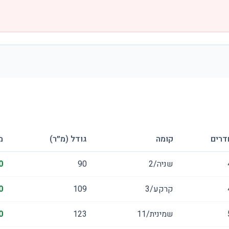
דרים
קומה
גודל (מ״ר)
מ
שניה/2
90
0
קרקע/3
109
0
שמינית/11
123
0