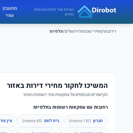
לג לתוכן הראשי
מחשבון
דירובוט
הערכת שווי נכסים מבוססת
נתונים
שווי
דירובוט
/
מחירי שכונות
/
ירושלים
/
תלפיות
המשיכו לחקור מחירי דירות באזור
הקישורים מבוססים על עסקאות מכר רשומות באזור.
רחובות עם עסקאות רשומות בתלפיות
חברון
בית לחם
עין צור
(
141
עסקאות)
(
65
עסקאות)