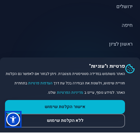
ירושלים
חיפה
ראשון לציון
פתח תקווה
פרטיות ו"עוגיות"
האתר משתמש במדידה סטטיסטית מצטברת. ניתן לבחור אם לאפשר גם הקלטת
חוויית שימוש, ולשנות את הבחירה בכל עת דרך
העדפות פרטיות
בתחתית
האתר. למידע נוסף, עיינו ב
מדיניות הפרטיות
שלנו.
©
2026
Dirobot Real Estate Intelligence. כל הזכויות שמורות.
אישור הקלטת שימוש
פלטפורמת נתונים ובינה מלאכותית לניתוח שוק הנדל״ן.
ללא הקלטת שימוש