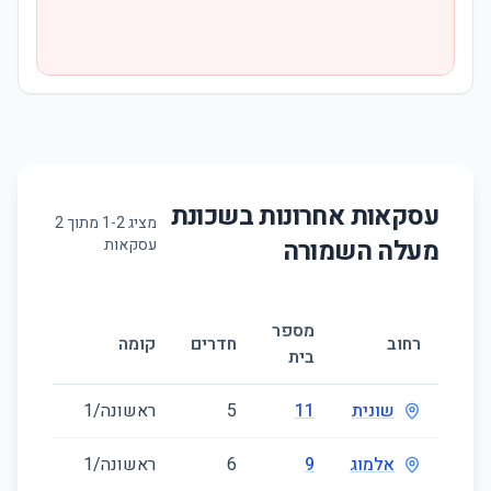
עסקאות אחרונות בשכונת
מציג
2
-
1
מתוך
2
מעלה השמורה
עסקאות
מספר
גודל
רחוב
חדרים
קומה
בית
(מ״ר)
שונית
11
5
ראשונה/1
124
אלמוג
9
6
ראשונה/1
225