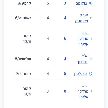
גולומב
3
6
קרקע/8
124
יעקב
4
4
ראשונה/6
89
פלומניק
הרב
קומה
מרדכי
6
4
88
‎8‏/13
אליהו
א"ד
4
4
שלישית/8
94
גורדון
כצנלסון
5
4
קומה ‎2‏/9
116
הרב
קומה
מרדכי
8
3
77
‎6‏/13
אליהו