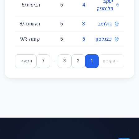
יעקב
4
5
רביעית/6
100
פלומניק
גולומב
3
5
ראשונה/8
113
כצנלסון
5
5
קומה ‎3‏/9
115
...
הקודם
1
2
3
7
הבא