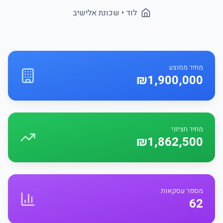
לוד
• שכונת
אלישיב
מחיר ממוצע
₪1,900,000
מחיר חציוני
₪1,862,500
מספר עסקאות
62