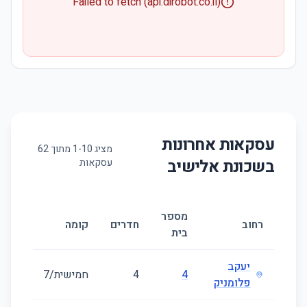
Failed to fetch (api.dirobot.co.il)
עסקאות אחרונות
מציג
10
-
1
מתוך
62
בשכונת
אלישיב
עסקאות
מספר
גודל
רחוב
חדרים
קומה
בית
(מ״ר)
יעקב
4
4
חמישית/7
92
פלומניק