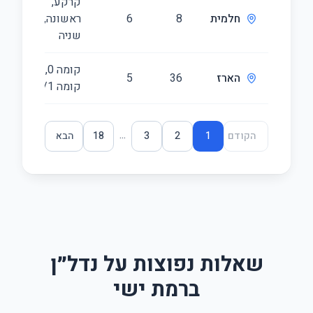
קרקע,
חלמית
8
6
ראשונה,
72
שניה
קומה ‎0‏,
הארז
36
5
31
קומה ‎1‏/1
...
הקודם
1
2
3
18
הבא
שאלות נפוצות על נדל״ן
ברמת ישי