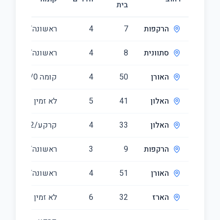
בית
(מ״
הרקפות
7
4
ראשונה/2
10
סתוונית
8
4
ראשונה/1
94
האורן
50
4
קומה ‎0‏/2
02
האלון
41
5
לא זמין
26
האלון
33
4
קרקע/2
00
הרקפות
9
3
ראשונה/2
80
האורן
51
4
ראשונה/3
05
הארז
32
6
לא זמין
06