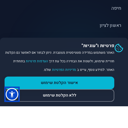
חיפה
ראשון לציון
פתח תקווה
פרטיות ו"עוגיות"
האתר משתמש במדידה סטטיסטית מצטברת. ניתן לבחור אם לאפשר גם הקלטת
חוויית שימוש, ולשנות את הבחירה בכל עת דרך
העדפות פרטיות
בתחתית
האתר. למידע נוסף, עיינו ב
מדיניות הפרטיות
שלנו.
©
2026
Dirobot Real Estate Intelligence. כל הזכויות שמורות.
אישור הקלטת שימוש
פלטפורמת נתונים ובינה מלאכותית לניתוח שוק הנדל״ן.
ללא הקלטת שימוש