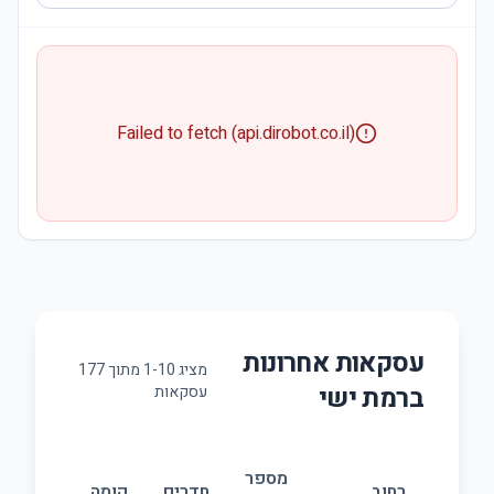
Failed to fetch (api.dirobot.co.il)
עסקאות אחרונות
מציג
10
-
1
מתוך
177
ב
רמת ישי
עסקאות
מספר
גוד
רחוב
חדרים
קומה