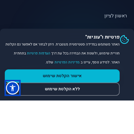
ראשון לציון
פתח תקווה
פרטיות ו"עוגיות"
האתר משתמש במדידה סטטיסטית מצטברת. ניתן לבחור אם לאפשר גם הקלטת
חוויית שימוש, ולשנות את הבחירה בכל עת דרך
העדפות פרטיות
בתחתית
האתר. למידע נוסף, עיינו ב
מדיניות הפרטיות
שלנו.
©
2026
Dirobot Real Estate Intelligence. כל הזכויות שמורות.
אישור הקלטת שימוש
פלטפורמת נתונים ובינה מלאכותית לניתוח שוק הנדל״ן.
ללא הקלטת שימוש