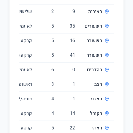
האירית
9
2
שלישית/3
השעורים
35
5
לא זמין
השעורה
16
5
קרקע + ראשונה
השעורה
41
5
קרקע+ראשונה/2
ההדרים
0
6
לא זמין
חצב
1
3
ראשונה/1
האגוז
1
4
שניה/2
הקורל
14
4
קרקע ראשונה
הארז
22
5
קרקע וראשונה