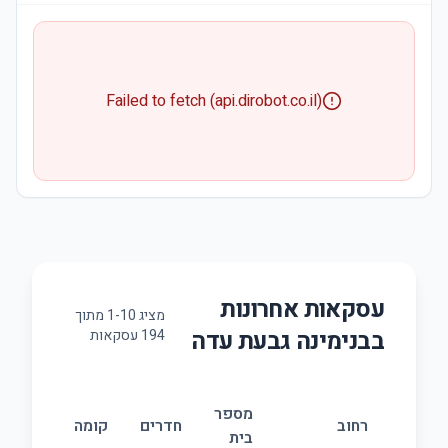
Failed to fetch (api.dirobot.co.il)
עסקאות אחרונות
מציג
10
-
1
מתוך
ב
בנימינה גבעת עדה
194
עסקאות
מספר
רחוב
חדרים
קומה
בית