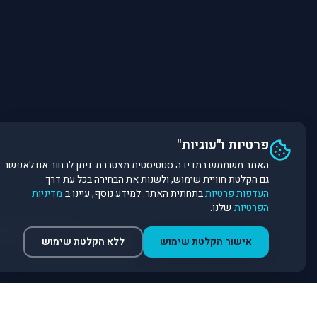
פרטיות ו"עוגיות"
האתר משתמש במדידה סטטיסטית מצטברת. ניתן לבחור אם לאפשר
גם הקלטת חוויית שימוש, ולשנות את הבחירה בכל עת דרך
העדפות פרטיות
בתחתית האתר. למידע נוסף, עיינו ב
מדיניות
הפרטיות
שלנו.
©
2026
Dirobot Real Estate Intelligence. כל הזכויות שמורות. פלטפורמת נתונים ובינה מלאכותית לניתוח שוק הנדל״ן.
אישור הקלטת שימוש
ללא הקלטת שימוש