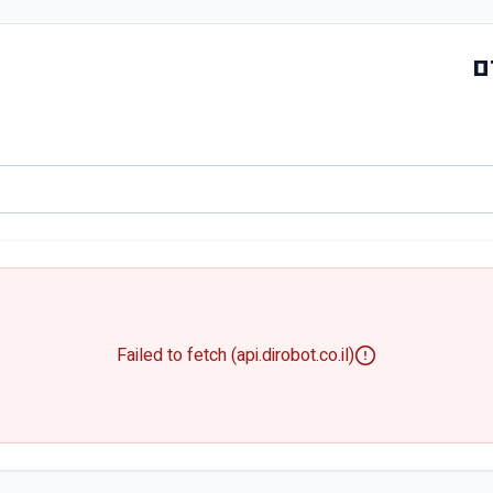
ם
Failed to fetch (api.dirobot.co.il)