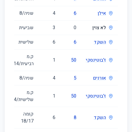
אילן
6
4
שניה/8
9
לא צוין
0
3
שביעית
3
השקד
6
6
שלישית
2
ק.מ
ז'בוטינסקי
50
1
3
רביעית/14
אורנים
5
4
שניה/8
2
ק.מ
ז'בוטינסקי
50
1
3
שלישית/14
קומה
השקד
8
6
5
‎17‏/18