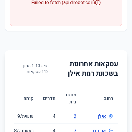
Failed to fetch (api.dirobot.co.il)
עסקאות אחרונות
מציג
10
-
1
מתוך
בשכונת
רמת אילן
112
עסקאות
מספר
ג
רחוב
חדרים
קומה
בית
(
אילן
2
4
ששית/9
7
אורנים
7
4
ראשונה/8
0