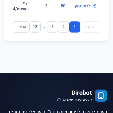
ק.מ
ז'בוטינסקי
50
2
4
עשירית/14
...
הקודם
1
2
3
12
הבא
Dirobot
נתונים וניתוח שוק הנדל״ן
השותף שלכם לניתוח שוק הנדל״ן הישראלי, עם נתונים