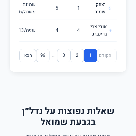
יצחק
שמונה
44
5
1
שמיר
עשרה/16
אורי צבי
4
4
שניה/13
83
גרינברג
...
הקודם
1
2
3
96
הבא
שאלות נפוצות על נדל״ן
בגבעת שמואל