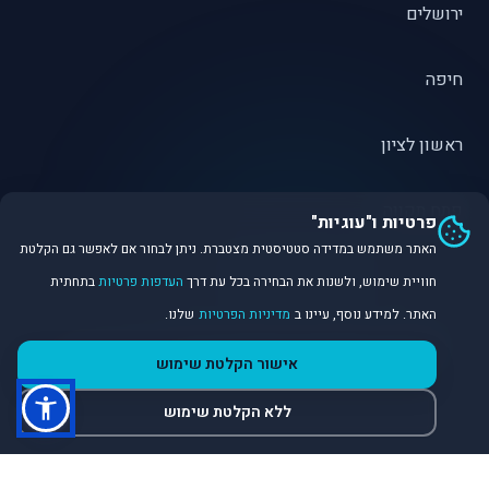
ירושלים
חיפה
ראשון לציון
פתח תקווה
פרטיות ו"עוגיות"
האתר משתמש במדידה סטטיסטית מצטברת. ניתן לבחור אם לאפשר גם הקלטת
חוויית שימוש, ולשנות את הבחירה בכל עת דרך
העדפות פרטיות
בתחתית
האתר. למידע נוסף, עיינו ב
מדיניות הפרטיות
שלנו.
©
2026
Dirobot Real Estate Intelligence. כל הזכויות שמורות.
אישור הקלטת שימוש
פלטפורמת נתונים ובינה מלאכותית לניתוח שוק הנדל״ן.
ללא הקלטת שימוש