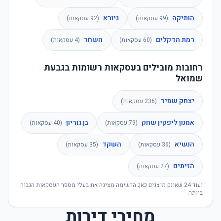
הותיקה
גיורא
(
99
עסקאות)
(
92
עסקאות)
רמת הדקלים
השחר
(
60
עסקאות)
(
4
עסקאות)
רחובות מובילים בעסקאות רשומות בגבעת
שמואל
יצחק שמיר
(
236
עסקאות)
אמנון ליפקין שחק
בן גוריון
(
79
עסקאות)
(
40
עסקאות)
הנשיא
השקד
(
36
עסקאות)
(
35
עסקאות)
הזיתים
(
27
עסקאות)
ועוד
24
שאינם מוצגים כאן; הרשימה מציגה את בעלי מספר העסקאות הגבוה
ביותר.
מחירי דירות