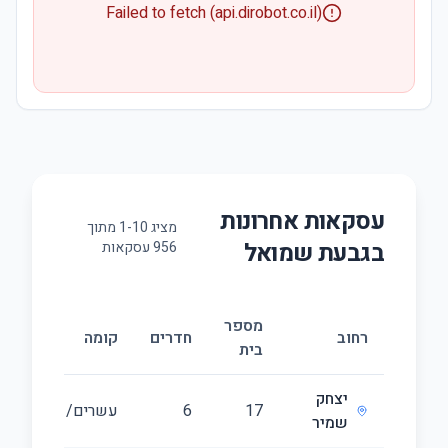
Failed to fetch (api.dirobot.co.il)
עסקאות אחרונות
מציג
10
-
1
מתוך
ב
גבעת שמואל
956
עסקאות
מספר
גו
רחוב
חדרים
קומה
בית
(מ
יצחק
17
6
עשרים/21
45
שמיר