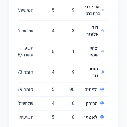
אורי צבי
9
5
חמישית/13
12
גרינברג
דוד
3
4
שלישית/6
01
אלעזר
יצחק
תשע
44
6
1
שמיר
עשרה/16
מוטה
9
4
קומה ‎3‏/23
88
גור
הזיתים
90
5
קומה ‎9‏/14
05
הרימון
10
4
שלישית/19
83
לא צוין
0
5
תשיעית
31