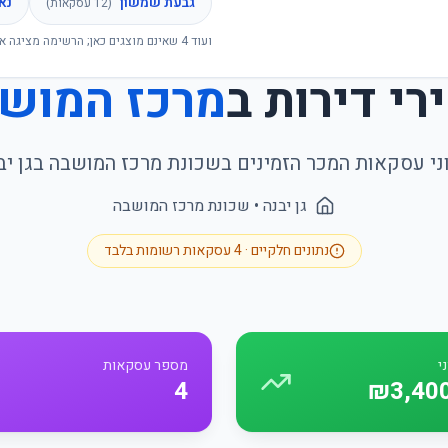
גבעת שמשון
נא
(
12
עסקאות)
ועוד
4
שאינם מוצגים כאן; הרשימה מציגה א
רי דירות ב
מרכז המוש
ני עסקאות המכר הזמינים בשכונת
מרכז המושבה
ב
גן יב
גן יבנה
• שכונת
מרכז המושבה
נתונים חלקיים ·
4
עסקאות רשומות בלבד
י
מספר עסקאות
4
₪3,40