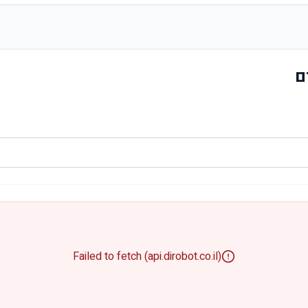
ם
Failed to fetch (api.dirobot.co.il)