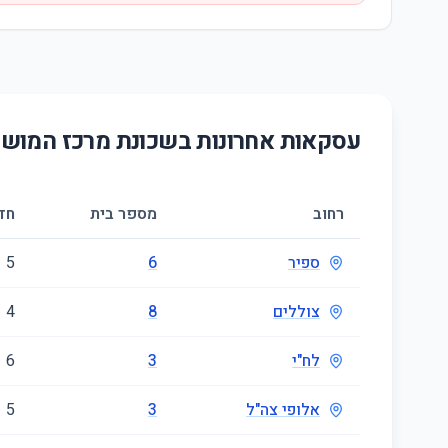
עסקאות אחרונות בשכונת
מרכז המוש
רחוב
מספר בית
חד
ספיר
6
5
צוללים
8
4
לח"י
3
6
אלופי צה"ל
3
5