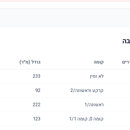
בה
רים
קומה
גודל (מ״ר)
לא זמין
233
קרקע וראשונה/2
92
ראשונה/1
222
קומה ‎0‏, קומה ‎1‏/1
123