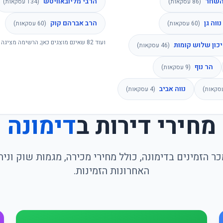
שחר
הרבי מליובאוויטש
(
86
עסקאות)
(
134
עסקאות)
נווה גן
הרב אברהם קוק
(
60
עסקאות)
(
60
עסקאות)
ועוד
82
שאינם מוצגים כאן; הרשימה מציגה 
כון שלוש קומות
(
46
עסקאות)
הר נוף
(
9
עסקאות)
נווה אביב
קאות)
(
4
עסקאות)
מחירי דירות ב
דימונה
ר הזמינים בדימונה, כולל מחירי מכירה, מגמות שוק ונ
האחרונות הזמינות.