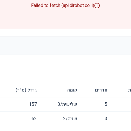
Failed to fetch (api.dirobot.co.il)
ת
חדרים
קומה
גודל (מ״ר)
5
שלישית/3
157
3
שניה/2
62