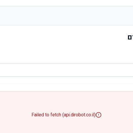
ם
Failed to fetch (api.dirobot.co.il)