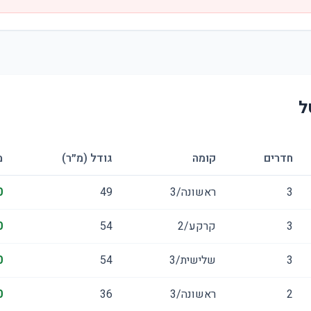
ל
חדרים
קומה
גודל (מ״ר)
מ
3
ראשונה/3
49
0
3
קרקע/2
54
0
3
שלישית/3
54
0
2
ראשונה/3
36
0