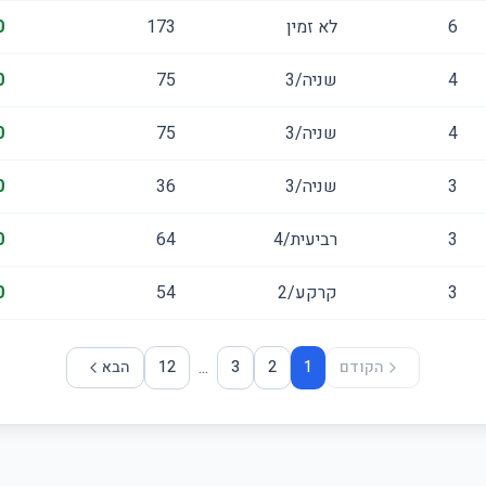
6
לא זמין
173
0
4
שניה/3
75
0
4
שניה/3
75
0
3
שניה/3
36
0
3
רביעית/4
64
0
3
קרקע/2
54
0
...
הקודם
1
2
3
12
הבא