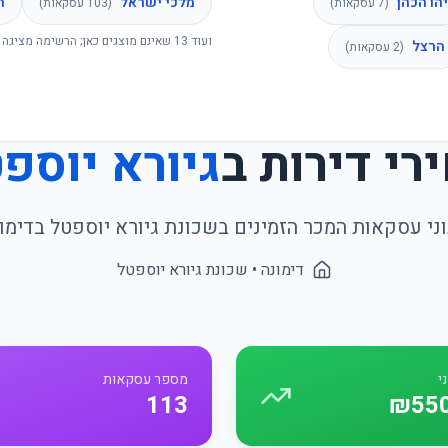
הו הכהן
מלכי ישראל
ה
(
7
עסקאות)
(
103
עסקאות)
ועוד
13
שאינם מוצגים כאן; הרשימה מציגה 
הרצל
(
2
עסקאות)
רי דירות ב
גיורא יוספ
ני עסקאות המכר הזמינים בשכונת
גיורא יוספטל
ב
דימו
דימונה
• שכונת
גיורא יוספטל
י
מספר עסקאות
113
₪550