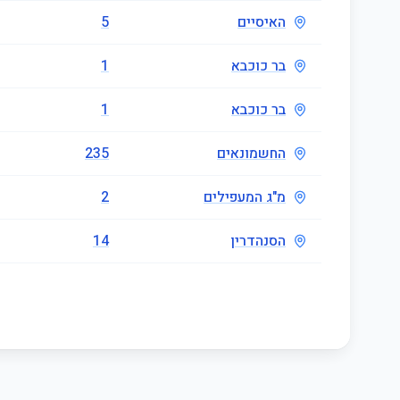
האיסיים
5
בר כוכבא
1
בר כוכבא
1
החשמונאים
235
מ"ג המעפילים
2
הסנהדרין
14