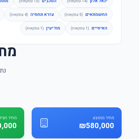
יגאל אלון
המכבים
מתתי
(
14
עסקאות)
(
10
עסקאות)
החשמונאים
עזרא ונחמיה
(
5
עסקאות)
(
4
עסקאות)
האיסיים
מודיעין
(
1
עסקאות)
(
1
עסקאות)
מחי
נתו
מחיר ממוצע
מחיר חציונ
,000
₪580,000