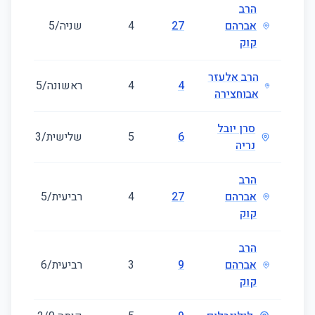
הרב
אברהם
27
4
שניה/5
29
קוק
הרב אלעזר
4
4
ראשונה/5
27
אבוחצירה
סרן יובל
6
5
שלישית/3
64
נריה
הרב
אברהם
27
4
רביעית/5
04
קוק
הרב
אברהם
9
3
רביעית/6
01
קוק