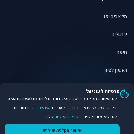
תל אביב יפו
ירושלים
חיפה
ראשון לציון
פתח תקווה
פרטיות ו"עוגיות"
האתר משתמש במדידה סטטיסטית מצטברת. ניתן לבחור אם לאפשר גם הקלטת
חוויית שימוש, ולשנות את הבחירה בכל עת דרך
העדפות פרטיות
בתחתית
האתר. למידע נוסף, עיינו ב
מדיניות הפרטיות
שלנו.
©
2026
Dirobot Real Estate Intelligence. כל הזכויות שמורות.
אישור הקלטת שימוש
פלטפורמת נתונים ובינה מלאכותית לניתוח שוק הנדל״ן.