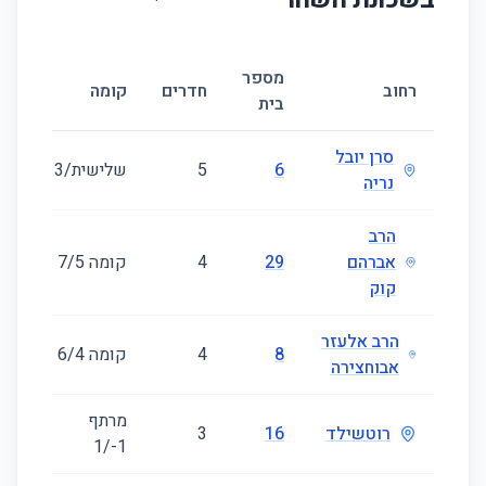
מספר
גוד
רחוב
חדרים
קומה
בית
(מ״
סרן יובל
6
5
שלישית/3
57
נריה
הרב
אברהם
29
4
קומה ‎5‏/7
06
קוק
הרב אלעזר
8
4
קומה ‎4‏/6
06
אבוחצירה
מרתף
רוטשילד
16
3
93
‎-1‏/1