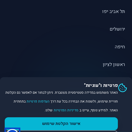
תל אביב יפו
ירושלים
חיפה
ראשון לציון
פתח תקווה
פרטיות ו"עוגיות"
האתר משתמש במדידה סטטיסטית מצטברת. ניתן לבחור אם לאפשר גם הקלטת
חוויית שימוש, ולשנות את הבחירה בכל עת דרך
העדפות פרטיות
בתחתית
האתר. למידע נוסף, עיינו ב
מדיניות הפרטיות
שלנו.
©
2026
Dirobot Real Estate Intelligence. כל הזכויות שמורות.
אישור הקלטת שימוש
פלטפורמת נתונים ובינה מלאכותית לניתוח שוק הנדל״ן.