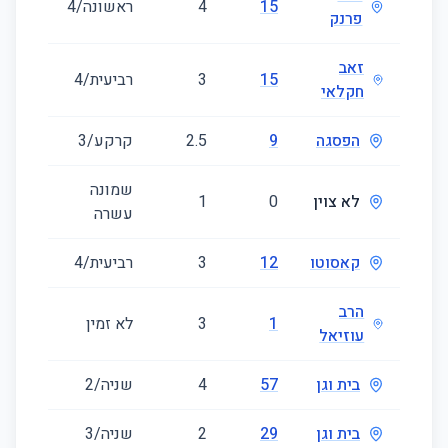
15
4
ראשונה/4
95
פרנק
זאב
15
3
רביעית/4
55
חקלאי
הפסגה
9
2.5
קרקע/3
51
שמונה
לא צוין
0
1
145
עשרה
קאסוטו
12
3
רביעית/4
83
הרב
1
3
לא זמין
82
עוזיאל
בית וגן
57
4
שניה/2
79
בית וגן
29
2
שניה/3
44