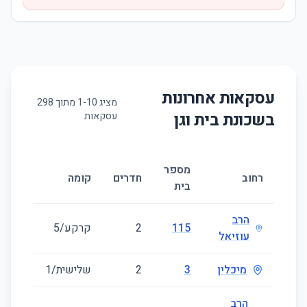
עסקאות אחרונות
מציג
10
-
1
מתוך
298
בשכונת
בית וגן
עסקאות
מספר
גודל
רחוב
חדרים
קומה
בית
(מ״ר)
הרב
115
2
קרקע/5
42
עוזיאל
מיכלין
3
2
שלישית/1
40
הרב