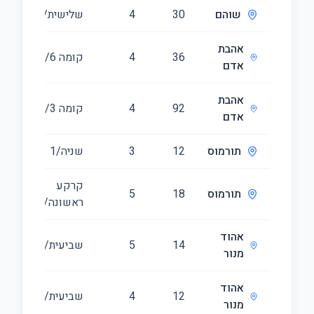
שוהם
30
4
שלישית/5
אהבת
36
4
קומה ‎6‏/10
אדם
אהבת
92
4
קומה ‎3‏/8
אדם
תורמוס
12
3
שניה/1
קרקע
תורמוס
18
5
ראשונה/1
אהוד
14
5
שביעית/10
מנור
אהוד
12
4
שביעית/10
מנור