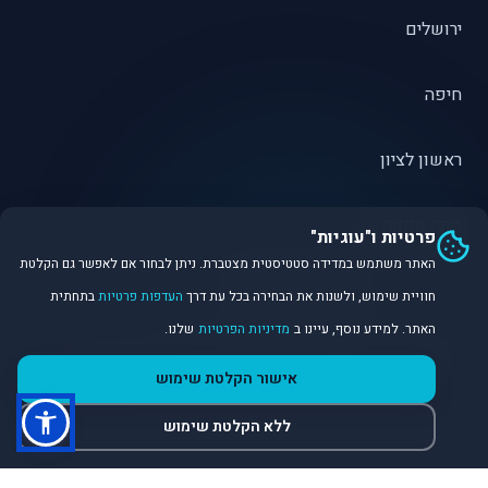
ירושלים
חיפה
ראשון לציון
פתח תקווה
פרטיות ו"עוגיות"
האתר משתמש במדידה סטטיסטית מצטברת. ניתן לבחור אם לאפשר גם הקלטת
חוויית שימוש, ולשנות את הבחירה בכל עת דרך
העדפות פרטיות
בתחתית
האתר. למידע נוסף, עיינו ב
מדיניות הפרטיות
שלנו.
©
2026
Dirobot Real Estate Intelligence. כל הזכויות שמורות.
אישור הקלטת שימוש
פלטפורמת נתונים ובינה מלאכותית לניתוח שוק הנדל״ן.
ללא הקלטת שימוש