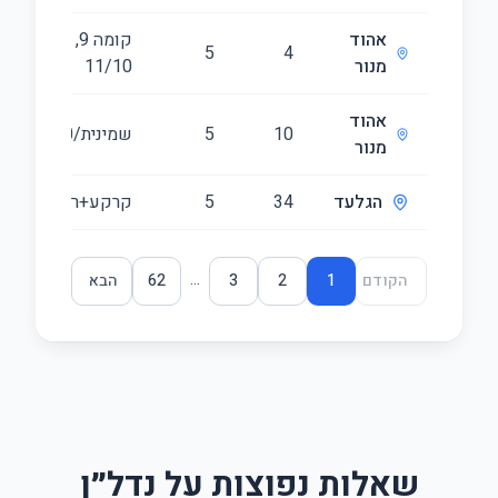
אהוד
קומה ‎9‏, קומה
5
4
מנור
‎10‏/11
אהוד
10
5
שמינית/10
מנור
הגלעד
34
5
קרקע+ראשונה
...
הקודם
1
2
3
62
הבא
שאלות נפוצות על נדל״ן