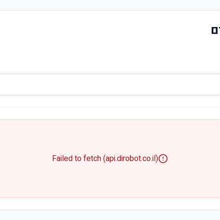
ם
Failed to fetch (api.dirobot.co.il)