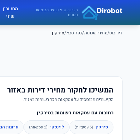
לג לתוכן הראשי
מחשבון
דירובוט
הערכת שווי נכסים מבוססת
נתונים
שווי
דירובוט
/
מחירי שכונות
/
כפר סבא
/
סירקין
המשיכו לחקור מחירי דירות באזור
הקישורים מבוססים על עסקאות מכר רשומות באזור.
רחובות עם עסקאות רשומות בסירקין
סירקין
לוינסקי
ערוגות הב
(
5
עסקאות)
(
2
עסקאות)