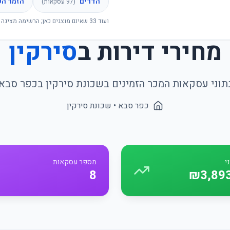
הדרים
הזמר הע
(
97
עסקאות)
ועוד
33
שאינם מוצגים כאן; הרשימה מציגה 
מחירי דירות ב
סירקין
תוני עסקאות המכר הזמינים בשכונת
סירקין
ב
כפר סבא
כפר סבא
• שכונת
סירקין
י
מספר עסקאות
8
₪3,89