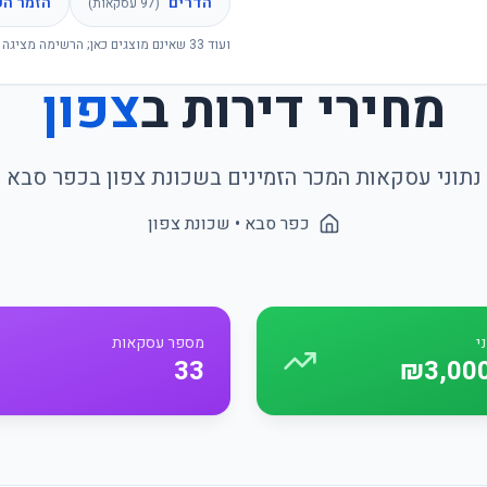
הדרים
הזמר הע
(
97
עסקאות)
ועוד
33
שאינם מוצגים כאן; הרשימה מציגה 
מחירי דירות ב
צפון
נתוני עסקאות המכר הזמינים בשכונת
צפון
ב
כפר סבא
כפר סבא
• שכונת
צפון
י
מספר עסקאות
33
₪3,00