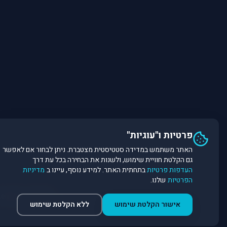
פרטיות ו"עוגיות"
האתר משתמש במדידה סטטיסטית מצטברת. ניתן לבחור אם לאפשר
גם הקלטת חוויית שימוש, ולשנות את הבחירה בכל עת דרך
העדפות פרטיות
בתחתית האתר. למידע נוסף, עיינו ב
מדיניות
הפרטיות
שלנו.
©
2026
Dirobot Real Estate Intelligence. כל הזכויות שמורות. פלטפורמת נתונים ובינה מלאכותית לניתוח שוק הנדל״ן.
אישור הקלטת שימוש
ללא הקלטת שימוש