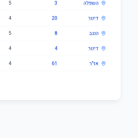
השפלה
3
5
דינור
20
4
הנגב
8
5
דינור
4
4
אז"ר
61
4