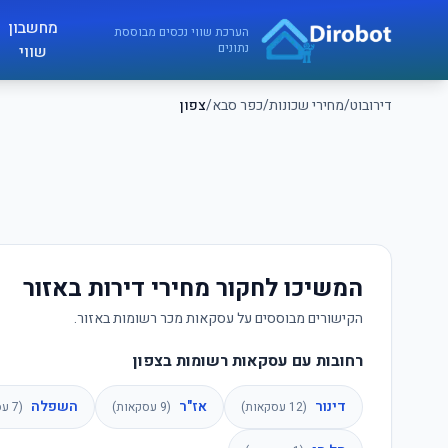
לג לתוכן הראשי
מחשבון
דירובוט
הערכת שווי נכסים מבוססת
נתונים
שווי
דירובוט
/
מחירי שכונות
/
כפר סבא
/
צפון
המשיכו לחקור מחירי דירות באזור
הקישורים מבוססים על עסקאות מכר רשומות באזור.
רחובות עם עסקאות רשומות בצפון
דינור
אז"ר
השפלה
(
12
עסקאות)
(
9
עסקאות)
(
7
עס