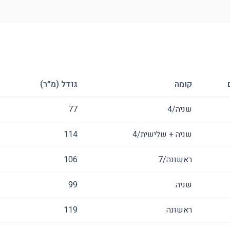
קומה
גודל (מ״ר)
שניה/4
77
שניה + שלישית/4
114
ראשונה/7
106
שניה
99
ראשונה
119