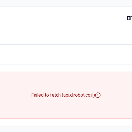
ם
Failed to fetch (api.dirobot.co.il)