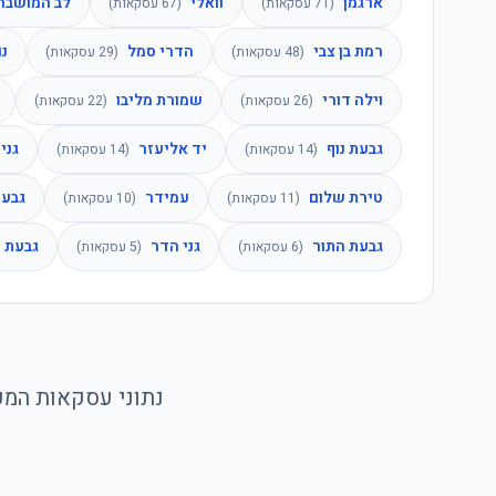
ארגמן
וואלי
לב המושבה
(
71
עסקאות)
(
67
עסקאות)
רמת בן צבי
הדרי סמל
נו
(
48
עסקאות)
(
29
עסקאות)
וילה דורי
שמורת מליבו
(
26
עסקאות)
(
22
עסקאות)
גבעת נוף
יד אליעזר
גני
(
14
עסקאות)
(
14
עסקאות)
טירת שלום
עמידר
גבעת
(
11
עסקאות)
(
10
עסקאות)
גבעת התור
גני הדר
גבעת 
(
6
עסקאות)
(
5
עסקאות)
מ
נתוני עסקאות המכר