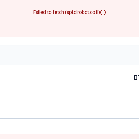
Failed to fetch (api.dirobot.co.il)
ם