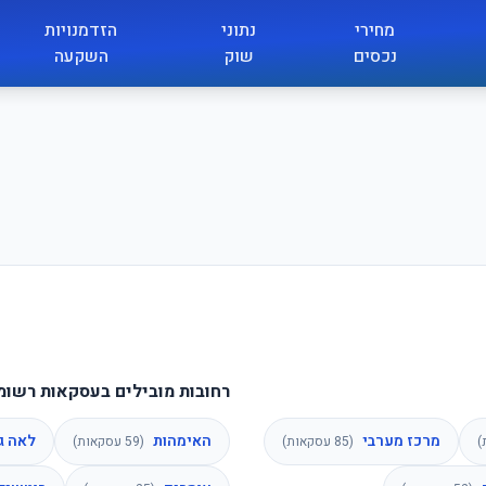
מחירי
נתוני
הזדמנויות
נכסים
שוק
השקעה
רחובות מובילים בעסקאות רשומו
מרכז מערבי
האימהות
לאה ג
)
(
85
עסקאות)
(
59
עסקאות)