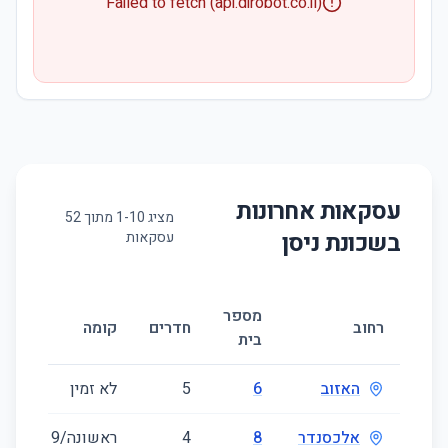
Failed to fetch (api.dirobot.co.il)
עסקאות אחרונות
מציג
10
-
1
מתוך
52
בשכונת
ניסן
עסקאות
מספר
גוד
רחוב
חדרים
קומה
בית
(מ״
האזוב
6
5
לא זמין
46
אלכסנדר
8
4
ראשונה/9
09