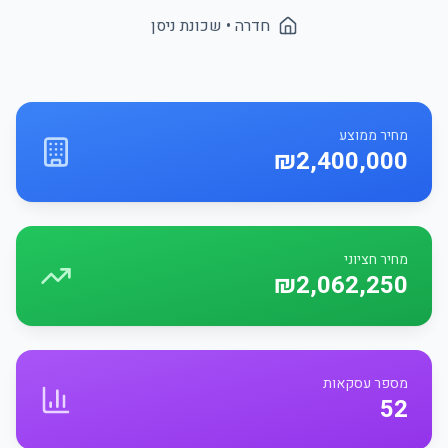
חדרה
• שכונת
ניסן
מחיר ממוצע
₪2,400,000
מחיר חציוני
₪2,062,250
מספר עסקאות
52