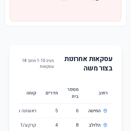
עסקאות אחרונות
מציג
10
-
1
מתוך
18
ב
צור משה
עסקאות
מספר
רחוב
חדרים
קומה
בית
החיטה
6
5
ראשונה שניה/1
הלולב
8
4
קרקע/1