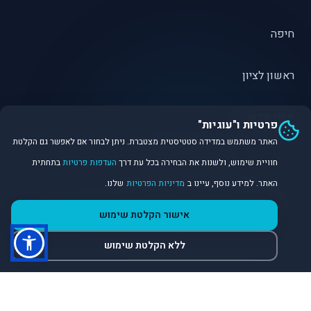
חיפה
ראשון לציון
פתח תקווה
פרטיות ו"עוגיות"
האתר משתמש במדידה סטטיסטית מצטברת. ניתן לבחור אם לאפשר גם הקלטת
חוויית שימוש, ולשנות את הבחירה בכל עת דרך
העדפות פרטיות
בתחתית
האתר. למידע נוסף, עיינו ב
מדיניות הפרטיות
שלנו.
©
2026
Dirobot Real Estate Intelligence. כל הזכויות שמורות.
אישור הקלטת שימוש
פלטפורמת נתונים ובינה מלאכותית לניתוח שוק הנדל״ן.
ללא הקלטת שימוש