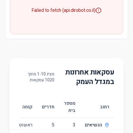
Failed to fetch (api.dirobot.co.il)
עסקאות אחרונות
מציג
10
-
1
מתוך
ב
מגדל העמק
1020
עסקאות
מספר
גו
רחוב
חדרים
קומה
בית
(מ
הנשיאים
3
5
ראשונה/6
24