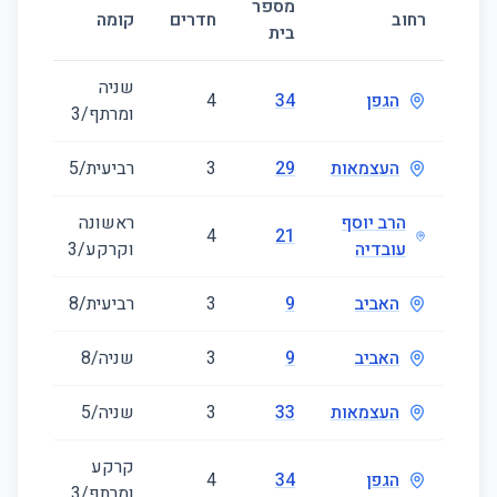
מספר
גוד
רחוב
חדרים
קומה
בית
(מ״
שניה
הגפן
34
4
80
ומרתף/3
העצמאות
29
3
רביעית/5
65
הרב יוסף
ראשונה
78
4
21
עובדיה
וקרקע/3
האביב
9
3
רביעית/8
62
האביב
9
3
שניה/8
62
העצמאות
33
3
שניה/5
61
קרקע
הגפן
34
4
80
ומרתף/3