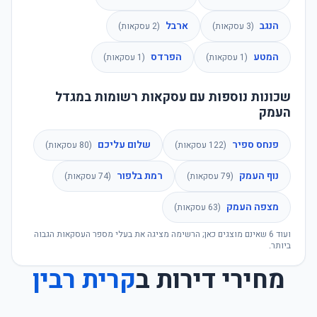
הנגב
ארבל
(
3
עסקאות)
(
2
עסקאות)
המטע
הפרדס
(
1
עסקאות)
(
1
עסקאות)
שכונות נוספות עם עסקאות רשומות במגדל
העמק
פנחס ספיר
שלום עליכם
(
122
עסקאות)
(
80
עסקאות)
נוף העמק
רמת בלפור
(
79
עסקאות)
(
74
עסקאות)
מצפה העמק
(
63
עסקאות)
ועוד
6
שאינם מוצגים כאן; הרשימה מציגה את בעלי מספר העסקאות הגבוה
ביותר.
מחירי דירות ב
קרית רבין