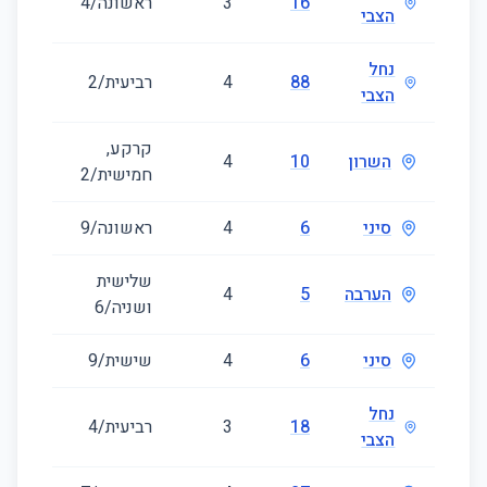
16
3
ראשונה/4
83
הצבי
נחל
88
4
רביעית/2
108
הצבי
קרקע,
השרון
10
4
93
חמישית/2
סיני
6
4
ראשונה/9
113
שלישית
הערבה
5
4
80
ושניה/6
סיני
6
4
שישית/9
116
נחל
18
3
רביעית/4
80
הצבי