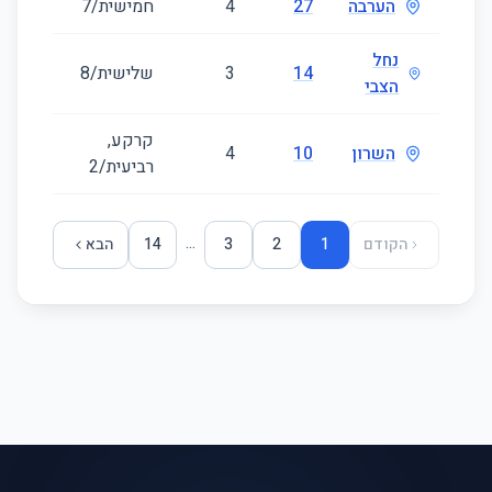
הערבה
27
4
חמישית/7
103
נחל
14
3
שלישית/8
60
הצבי
קרקע,
השרון
10
4
99
רביעית/2
...
הקודם
1
2
3
14
הבא